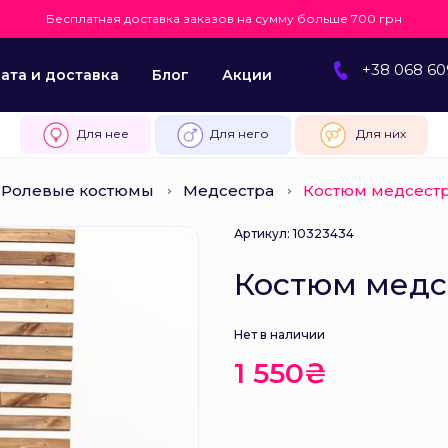
Бесплатная доставка заказов на сумму больше 700 грн
+38 068 60
ата и доставка
Блог
Акции
Для нее
Для него
Для них
Ролевые костюмы
Медсестра
Костюм медсест
Артикул: 10323434
Костюм медс
Нет в наличии
1 550₴