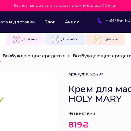
Бесплатная доставка заказов на сумму больше 700 грн
+38 068 60
ата и доставка
Блог
Акции
Для нее
Для него
Для них
Возбуждающие средства
Возбуждающее средств
Y
Артикул: 10325287
Крем для мас
HOLY MARY
Нет в наличии
819₴