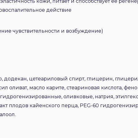
 эластичность кожи, питает и способствует ее реген
вовоспалительное действие
ение чувствительности и возбуждение)
ло, додекан, цетеариловый спирт, глицерин, глицери
л оливат, масло карите, стеариновая кислота, фено
 гидрогенизированные, оливковые, натрия, этилгек
акт плодов кайенского перца, PEG-60 гидрогенизир
алоол.