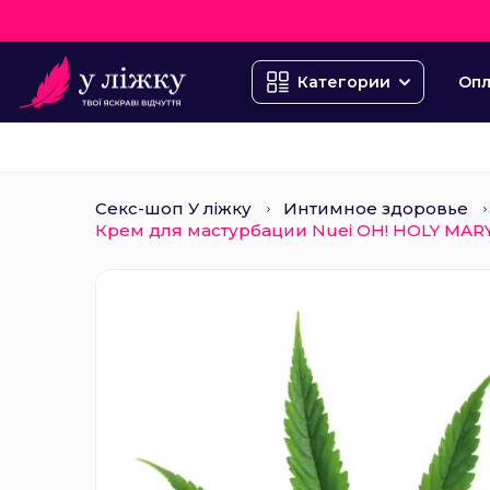
Опл
Категории
Секс-шоп У ліжку
Интимное здоровье
Крем для мастурбации Nuei OH! HOLY MAR