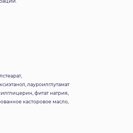
ерации.
лстеарат,
ксиэтанол, лауроилглутамат
силглицерин, фитат натрия,
ованное касторовое масло,