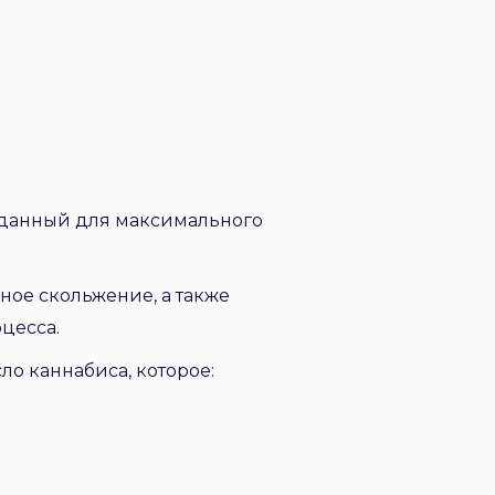
озданный для максимального
ное скольжение, а также
цесса.
о каннабиса, которое: