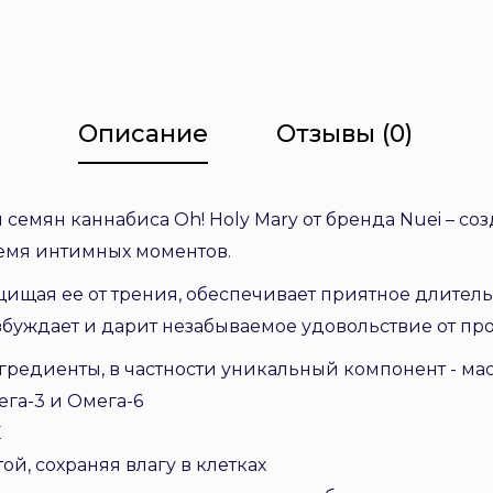
Описание
Отзывы (0)
 семян каннабиса Oh! Holy Mary от бренда Nuei – с
ремя интимных моментов.
щищая ее от трения, обеспечивает приятное длитель
збуждает и дарит незабываемое удовольствие от про
редиенты, в частности уникальный компонент - масл
га-3 и Омега-6
E
ой, сохраняя влагу в клетках