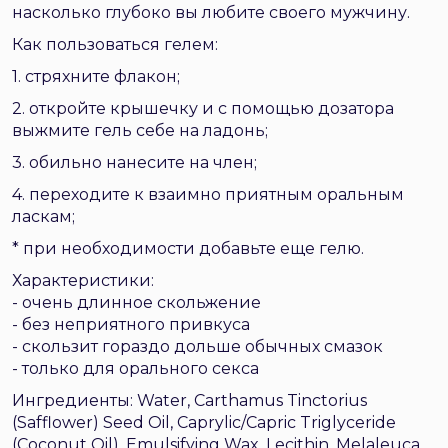
насколько глубоко вы любите своего мужчину.
Как пользоваться гелем:
1. стряхните флакон;
2. откройте крышечку и с помощью дозатора
выжмите гель себе на ладонь;
3. обильно нанесите на член;
4. переходите к взаимно приятным оральным
ласкам;
* при необходимости добавьте еще гелю.
Характеристики:
- очень длинное скольжение
- без неприятного привкуса
- скользит гораздо дольше обычных смазок
- только для орального секса
Ингредиенты: Water, Carthamus Tinctorius
(Safflower) Seed Oil, Caprylic/Capric Triglyceride
(Coconut Oil), Emulsifying Wax, Lecithin, Melaleuca