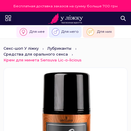
Бесплатная доставка заказов на сумму больше 700 грн
Для нее
Для него
Для них
Секс-шоп У ліжку
Лубриканты
Средства для орального секса
Крем для минета Sensuva Lic-o-licious