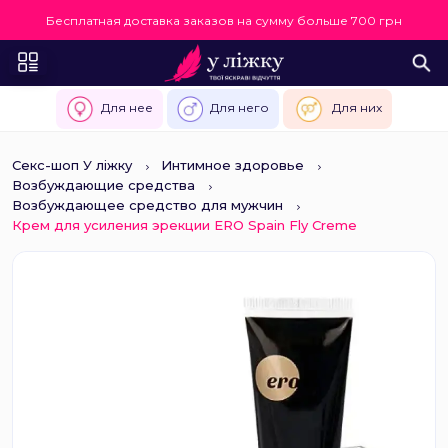
Бесплатная доставка заказов на сумму больше 700 грн
Для нее
Для него
Для них
Секс-шоп У ліжку
Интимное здоровье
Возбуждающие средства
Возбуждающее средство для мужчин
Крем для усиления эрекции ERO Spain Fly Creme