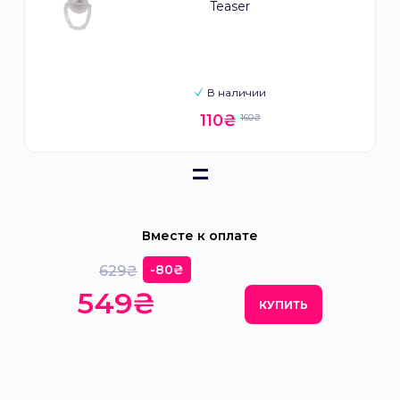
Teaser
В наличии
110₴
160₴
=
Вместе к оплате
-80₴
629₴
549₴
КУПИТЬ