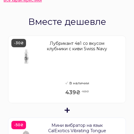
Все характеристики
Вместе дешевле
-30₴
Лубрикант 4в1 со вкусом
клубники с киви Swiss Navy
В наличии
439₴
469₴
+
-50₴
Мини вибратор на язык
CalExotics Vibrating Tongue