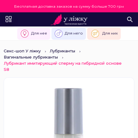
Бесплатная доставка заказов на сумму больше 700 грн
Для нее
Для него
Для них
Секс-шоп У ліжку
Лубриканты
Вагинальные лубриканты
Лубрикант имитирующий сперму на гибридной основе
S8