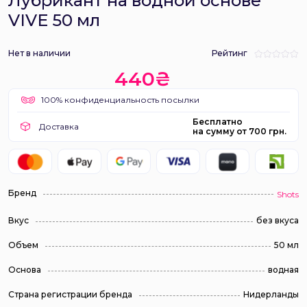
Лубрикант на водной основе
VIVE 50 мл
Нет в наличии
Рейтинг
440₴
100% конфиденциальность посылки
Бесплатно
Доставка
на сумму от 700 грн.
Бренд
Shots
Вкус
без вкуса
Объем
50 мл
Основа
водная
Страна регистрации бренда
Нидерланды