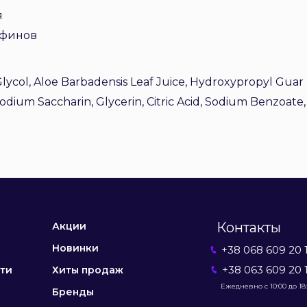
я
афинов
Glycol, Aloe Barbadensis Leaf Juice, Hydroxypropyl Gu
odium Saccharin, Glycerin, Citric Acid, Sodium Benzoate
Контакты
Акции
Новинки
+38 068 609 20 
+38 063 609 20 
ти
Хиты продаж
Ежедневно с 10:00 до 18
Бренды