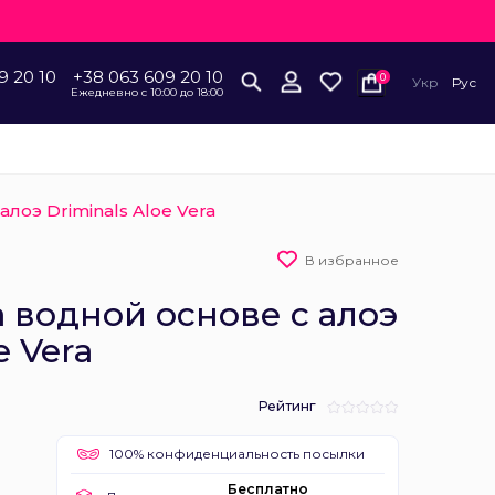
9 20 10
+38 063 609 20 10
0
Укр
Рус
Ежедневно с 10:00 до 18:00
лоэ Driminals Aloe Vera
В избранное
 водной основе с алоэ
e Vera
Рейтинг
100% конфиденциальность посылки
Бесплатно