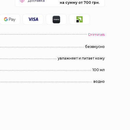
Доставка
на сумму от 700 грн.
Driminals
безвкусно
увлажняет и питает кожу
100 мл
водно