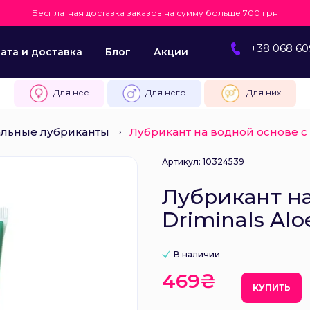
Бесплатная доставка заказов на сумму больше 700 грн
+38 068 60
ата и доставка
Блог
Акции
Для нее
Для него
Для них
альные лубриканты
Лубрикант на водной основе с а
Артикул: 10324539
Лубрикант на
Driminals Alo
В наличии
469₴
КУПИТЬ