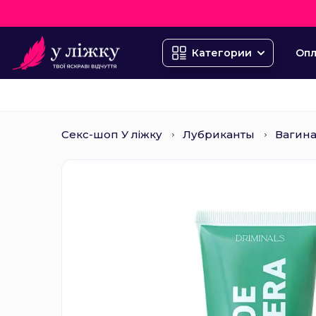
Опл
Категории
Секс-шоп У ліжку
Лубриканты
Вагин