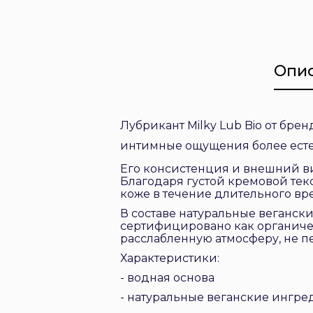
Опи
Лубрикант Milky Lub Bio от брен
интимные ощущения более ест
Его консистенция и внешний в
Благодаря густой кремовой тек
коже в течение длительного вре
В составе натуральные веганск
сертифицировано как органичес
расслабленную атмосферу, не 
Характеристики:
- водная основа
- натуральные веганские ингр