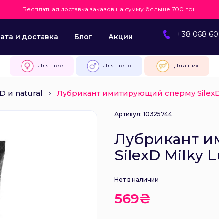
Бесплатная доставка заказов на сумму больше 700 грн
+38 068 60
ата и доставка
Блог
Акции
Для нее
Для него
Для них
D и natural
Лубрикант имитирующий сперму SilexD 
Артикул: 10325744
Лубрикант 
SilexD Milky 
Нет в наличии
569₴