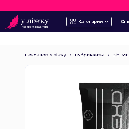
Опл
Категории
Секс-шоп У ліжку
Лубриканты
Bio, ME