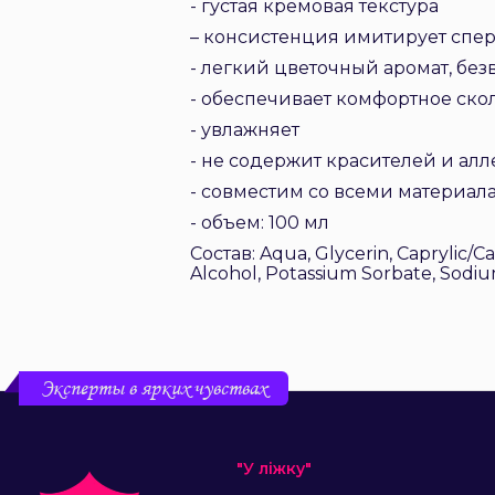
- густая кремовая текстура
– консистенция имитирует спе
- легкий цветочный аромат, без
- обеспечивает комфортное ск
- увлажняет
- не содержит красителей и ал
- совместим со всеми материа
- объем: 100 мл
Состав: Aqua, Glycerin, Caprylic/Ca
Alcohol, Potassium Sorbate, Sodi
Эксперты в ярких чувствах
"У ліжку"