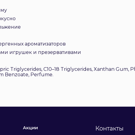
рму
вкусно
ольжение
лергенных ароматизаторов
лами игрушек и презервативами
pric Triglycerides, C10–18 Triglycerides, Xanthan Gum, Phy
um Benzoate, Perfume.
Контакты
Акции