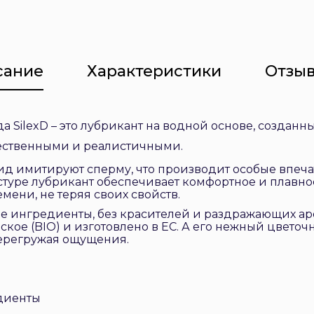
сание
Характеристики
Отзыв
да SilexD – это лубрикант на водной основе, созданны
ественными и реалистичными.
ид имитируют сперму, что производит особые впеча
стуре лубрикант обеспечивает комфортное и плавно
мени, не теряя своих свойств.
ие ингредиенты, без красителей и раздражающих ар
кое (BIO) и изготовлено в ЕС. А его нежный цветоч
перегружая ощущения.
едиенты