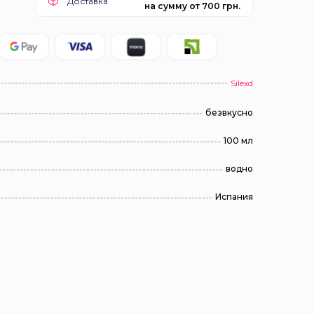
Доставка
на сумму от 700 грн.
Silexd
безвкусно
100 мл
водно
Испания