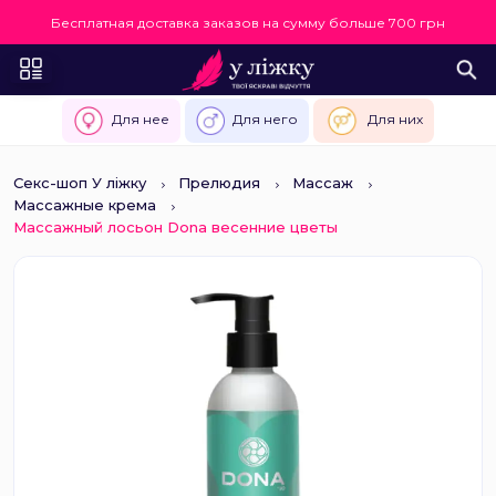
Бесплатная доставка заказов на сумму больше 700 грн
Для нее
Для него
Для них
Секс-шоп У ліжку
Прелюдия
Массаж
Массажные крема
Массажный лосьон Dona весенние цветы