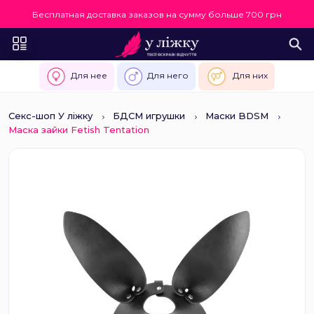
Бесплатная доставка заказов на сумму больше 700 грн
Для нее
Для него
Для них
Секс-шоп У ліжку
БДСМ игрушки
Маски BDSM
Маска зайки Fetish Tentation