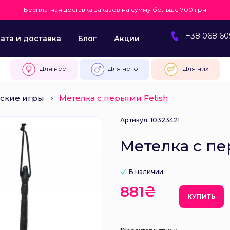
Бесплатная доставка заказов на сумму больше 700 грн
+38 068 60
ата и доставка
Блог
Акции
Для нее
Для него
Для них
ские игры
Метелка с перьями Fetish
Артикул: 10323421
Метелка с пе
В наличии
881₴
КУПИТЬ