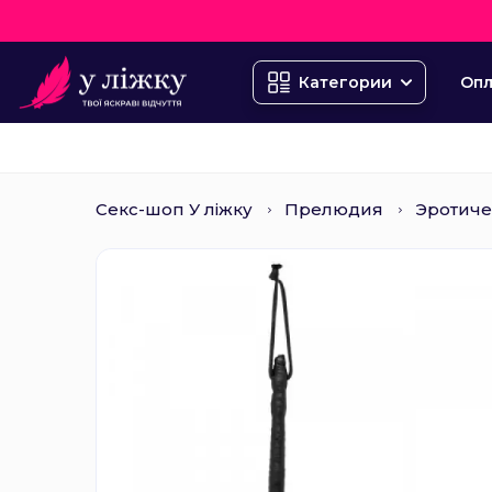
Опл
Категории
Секс-шоп У ліжку
Прелюдия
Эротиче