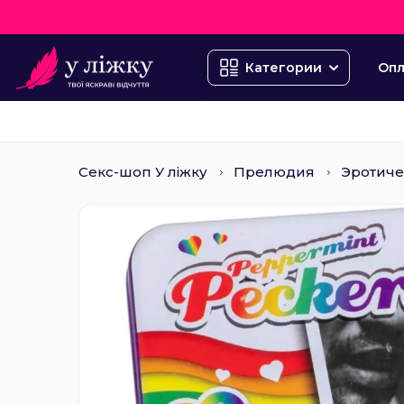
Опл
Категории
Секс-шоп У ліжку
Прелюдия
Эротиче