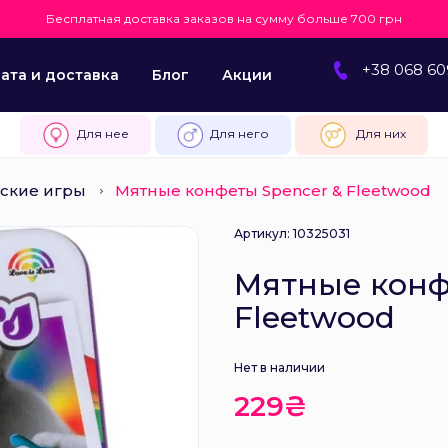
Бесплатная доставка заказов на сумму больше 700 грн
+38 068 60
ата и доставка
Блог
Акции
Для нее
Для него
Для них
ские игры
Мятные конфеты Spencer & Fleetwood
Артикул: 10325031
Мятные конф
Fleetwood
Нет в наличии
229₴