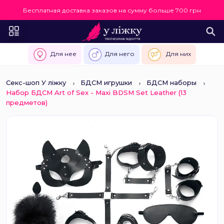
Бесплатная доставка заказов на сумму больше 700 грн
Для нее
Для него
Для них
Секс-шоп У ліжку
БДСМ игрушки
БДСМ наборы
Набор БДСМ Art of Sex - Maxi BDSM Set Leather (13
предметов)