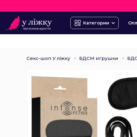
Опл
Категории
Секс-шоп У ліжку
БДСМ игрушки
БД