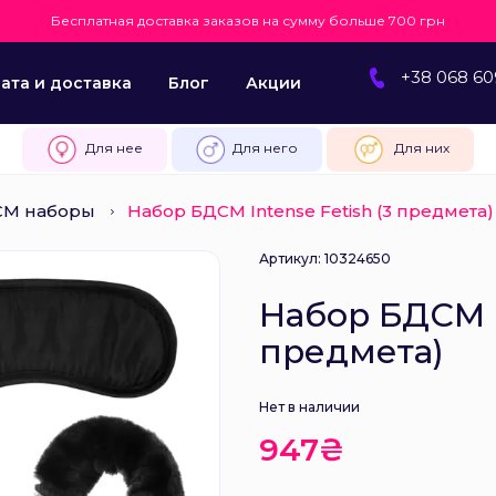
Бесплатная доставка заказов на сумму больше 700 грн
+38 068 60
ата и доставка
Блог
Акции
Для нее
Для него
Для них
СМ наборы
Набор БДСМ Intense Fetish (3 предмета)
Артикул: 10324650
Набор БДСМ I
предмета)
Нет в наличии
947₴