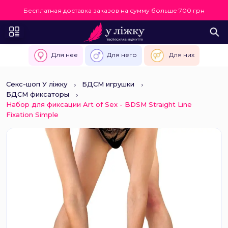
Бесплатная доставка заказов на сумму больше 700 грн
Для нее
Для него
Для них
Секс-шоп У ліжку
БДСМ игрушки
БДСМ фиксаторы
Набор для фиксации Art of Sex - BDSM Straight Line
Fixation Simple