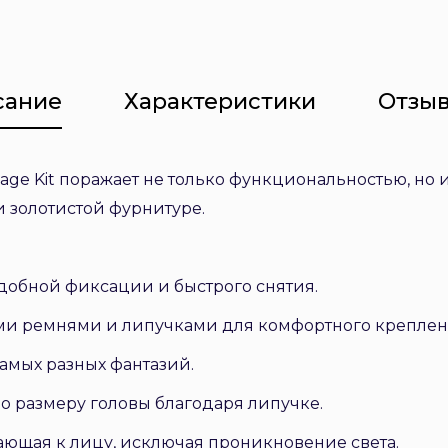
сание
Характеристики
Отзыв
ondage Kit поражает не только функциональностью, н
 золотистой фурнитуре.
удобной фиксации и быстрого снятия.
ими ремнями и липучками для комфортного креплен
самых разных фантазий.
по размеру головы благодаря липучке.
егающая к лицу, исключая проникновение света.