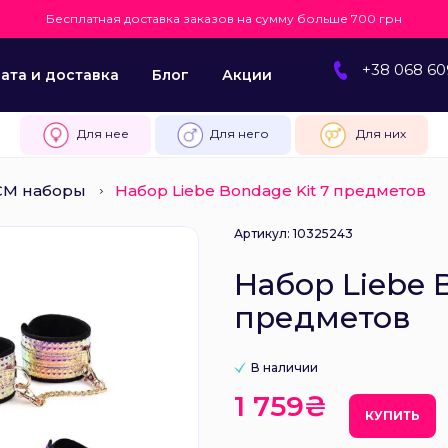
Бесплатная доставка заказов на сумму больше 700 грн
+38 068 60
ата и доставка
Блог
Акции
Для нее
Для него
Для них
СМ наборы
Набор Liebe Bondage Kit 7 предметов
Артикул: 10325243
Набор Liebe 
предметов
В наличии
1 759₴
КУПИТЬ