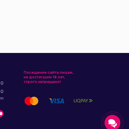
Посещение сайта лицам,
не достигшим 18 лет,
строго запрещено!
10
10
:00