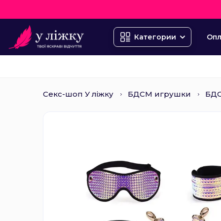
Опл
Категории
Секс-шоп У ліжку
БДСМ игрушки
БД