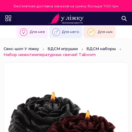
Бесплатная доставка заказов на сумму больше 700 грн
Для нее
Для него
Для них
Секс-шоп У ліжку
БДСМ игрушки
БДСМ наборы
Набор низкотемпературных свечей Taboom