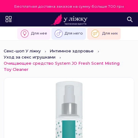
Бесплатная доставка заказов на сумму больше 700 грн
Для нее
Для него
Для них
Секс-шоп У ліжку
Интимное здоровье
Уход за секс игрушками
Очищающее средство System JO Fresh Scent Misting
Toy Cleaner