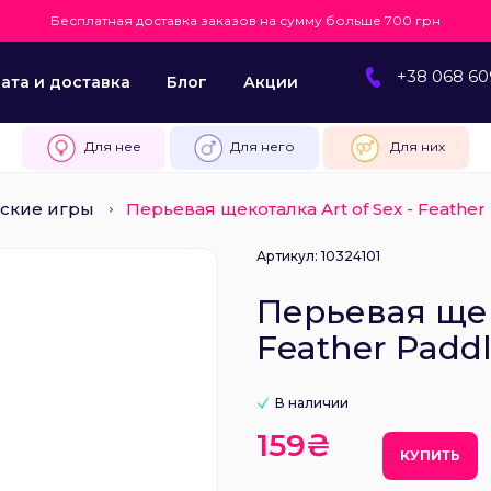
Бесплатная доставка заказов на сумму больше 700 грн
+38 068 60
ата и доставка
Блог
Акции
Для нее
Для него
Для них
ские игры
Перьевая щекоталка Art of Sex - Feathe
Артикул: 10324101
Перьевая щеко
Feather Padd
В наличии
159₴
КУПИТЬ