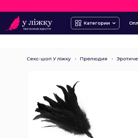
Опл
Категории
Секс-шоп У ліжку
Прелюдия
Эротиче