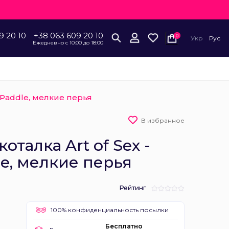
9 20 10
+38 063 609 20 10
0
Укр
Рус
Ежедневно с 10:00 до 18:00
r Paddle, мелкие перья
В избранное
талка Art of Sex -
le, мелкие перья
Рейтинг
100% конфиденциальность посылки
Бесплатно