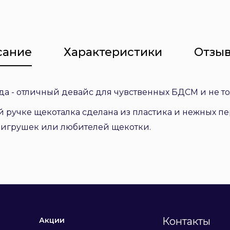
сание
Характеристики
Отзыв
да - отличный девайс для чувственных БДСМ и не то
ой ручке щекоталка сделана из пластика и нежных п
игрушек или любителей щекотки.
Контакты
Акции