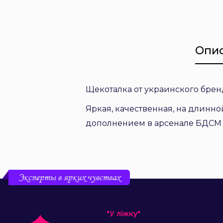
Опи
Щекоталка от украинского брен
Яркая, качественная, на длинн
дополнением в арсенале БДСМ 
Эксперты в ярких чувствах
"У ліжку"