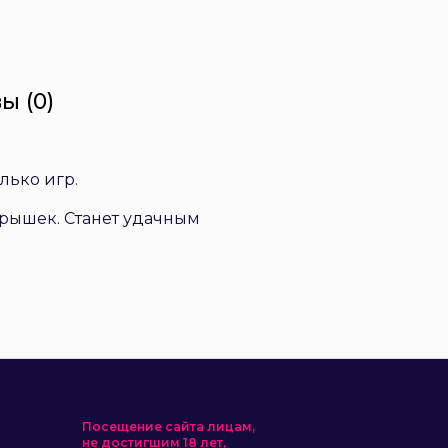
ы (0)
лько игр.
ерышек. Станет удачным
Посещение сайта лицам,
не достигшим 18 лет,