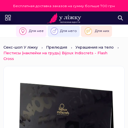
Бесплатная доставка заказов на сумму больше 700 грн
Для нее
Для него
Для них
Секс-шоп У ліжку
Прелюдия
Украшения на тело
Пестисы (наклейки на грудь) Bijoux Indiscrets - Flash
Cross