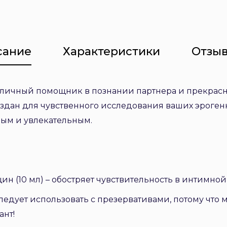
сание
Характеристики
Отзыв
 отличный помощник в познании партнера и прекра
оздан для чувственного исследования ваших эрогенн
ным и увлекательным.
н (10 мл) – обостряет чувствительность в интимной 
 следует использовать с презервативами, потому что
ант!