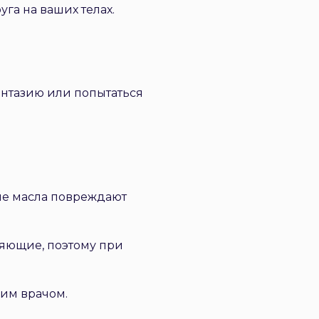
уга на ваших телах.
антазию или попытаться
ые масла повреждают
ляющие, поэтому при
им врачом.