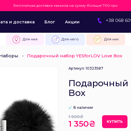
Бесплатная доставка заказов на сумму больше 700 грн
+38 068 60
ата и доставка
Блог
Акции
Для нее
Для него
Для них
Наборы
Подарочный набор YESforLOV Love Box
Артикул: 10323587
Подарочный 
Box
В наличии
1 500₴
1 350₴
КУПИТЬ