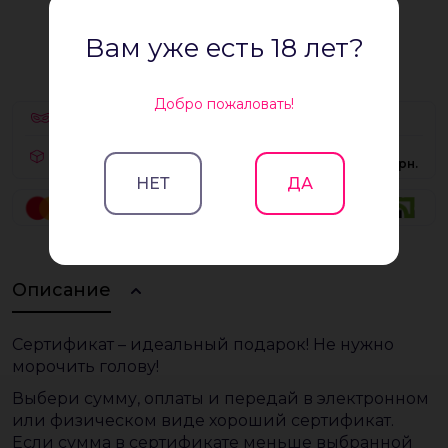
Вам уже есть 18 лет?
3 000₴
Добро пожаловать!
100% конфиденциальность посылки
Бесплатно
Доставка
на сумму от 700 грн.
НЕТ
ДА
Описание
Сертификат – идеальный подарок! Не нужно
морочить голову!
Выбери сумму, оплаты и передай в электронном
или физическом виде хороший сертификат.
Если сумма в сертификате меньше выбранной