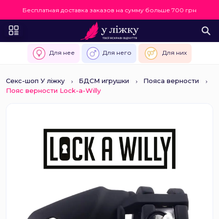
Бесплатная доставка заказов на сумму больше 700 грн
Для нее
Для него
Для них
Секс-шоп У ліжку
БДСМ игрушки
Пояса верности
Пояс верности Lock-a-Willy