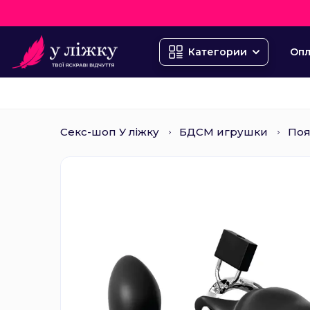
Опл
Категории
Секс-шоп У ліжку
БДСМ игрушки
Поя