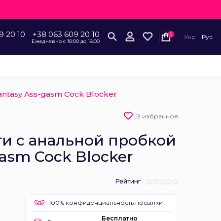
9 20 10
+38 063 609 20 10
0
Укр
Рус
Ежедневно с 10:00 до 18:00
ntasy Ass-gasm Cock Blocker
В избранное
ти с анальной пробкой
gasm Cock Blocker
Рейтинг
100% конфиденциальность посылки
Бесплатно