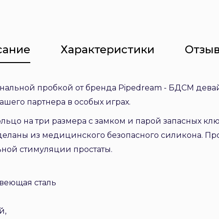
сание
Характеристики
Отзыв
нальной пробкой от бренда Pipedream - БДСМ девай
ашего партнера в особых играх.
льцо на три размера с замком и парой запасных клю
 сделаны из медицинского безопасного силикона. П
ьной стимуляции простаты.
веющая сталь
й,