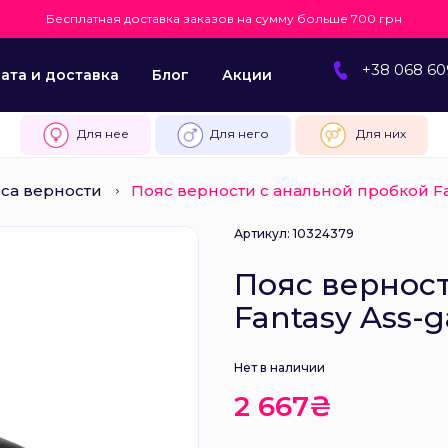
Бесплатная доставка заказов на сумму больше 700 грн
+38 068 60
ата и доставка
Блог
Акции
Для нее
Для него
Для них
са верности
Пояс верности с анальной пробкой Fa
Артикул: 10324379
Пояс вернос
Fantasy Ass-
Нет в наличии
2 667₴