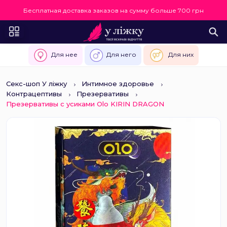
Бесплатная доставка заказов на сумму больше 700 грн
Для нее
Для него
Для них
Секс-шоп У ліжку
Интимное здоровье
Контрацептивы
Презервативы
Презервативы с усиками Olo KIRIN DRAGON