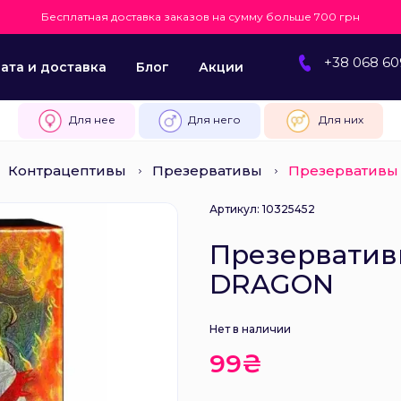
Бесплатная доставка заказов на сумму больше 700 грн
+38 068 60
ата и доставка
Блог
Акции
Для нее
Для него
Для них
Контрацептивы
Презервативы
Презервативы 
Артикул: 10325452
Презерватив
DRAGON
Нет в наличии
99₴