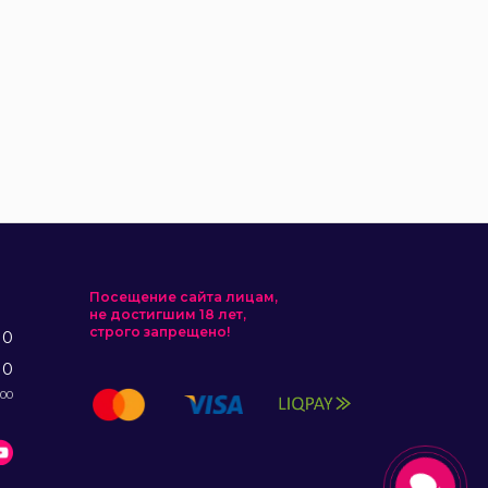
Посещение сайта лицам,
не достигшим 18 лет,
строго запрещено!
10
10
:00