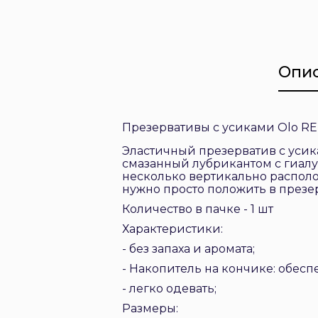
Опи
Презервативы с усиками Olo 
Эластичный презерватив с усика
смазанный лубрикантом с гиал
несколько вертикально распол
нужно просто положить в презер
Количество в пачке - 1 шт
Характеристики:
- без запаха и аромата;
- Накопитель на кончике: обесп
- легко одевать;
Размеры: