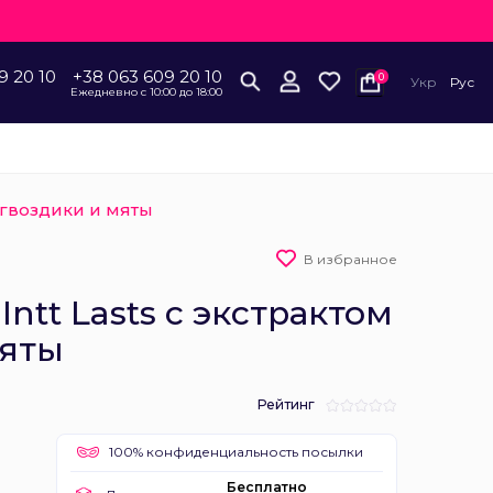
9 20 10
+38 063 609 20 10
0
Укр
Рус
Ежедневно с 10:00 до 18:00
м гвоздики и мяты
В избранное
ntt Lasts с экстрактом
мяты
Рейтинг
100% конфиденциальность посылки
Бесплатно