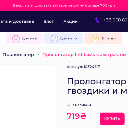
Бесплатная доставка заказов на сумму больше 700 грн
+38 068 60
ата и доставка
Блог
Акции
Для нее
Для него
Для них
Пролонгатор
Пролонгатор Intt Lasts с экстракто
Артикул: 10324917
Пролонгатор I
гвоздики и 
В наличии
719₴
КУПИТЬ