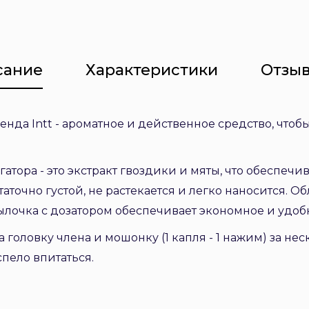
сание
Характеристики
Отзыв
ренда Intt - ароматное и действенное средство, что
ора - это экстракт гвоздики и мяты, что обеспечи
аточно густой, не растекается и легко наносится. О
лочка с дозатором обеспечивает экономное и удоб
 головку члена и мошонку (1 капля - 1 нажим) за не
спело впитаться.