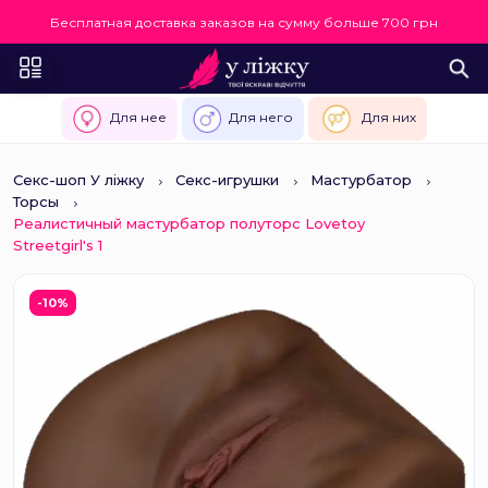
Бесплатная доставка заказов на сумму больше 700 грн
Для нее
Для него
Для них
Секс-шоп У ліжку
Секс-игрушки
Мастурбатор
Торсы
Реалистичный мастурбатор полуторс Lovetoy
Streetgirl's 1
-10%