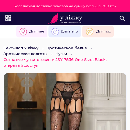
Бесплатная доставка заказов на сумму больше 700 грн
Для нее
Для него
Для них
Секс-шоп У ліжку
Эротическое белье
Эротические колготы
Чулки
Сетчатые чулки-стокинги JSY 7836 One Size, Black,
открытый доступ