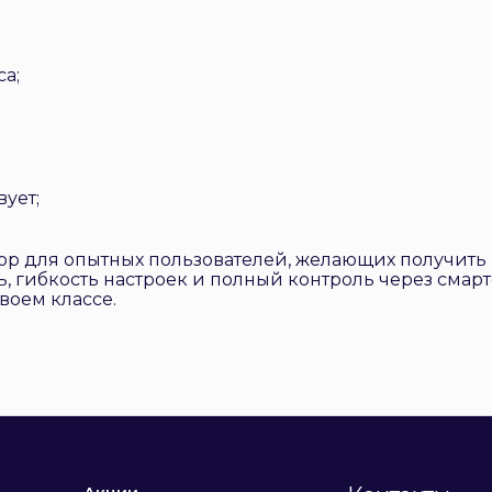
са;
вует;
выбор для опытных пользователей, желающих получит
, гибкость настроек и полный контроль через смар
воем классе.