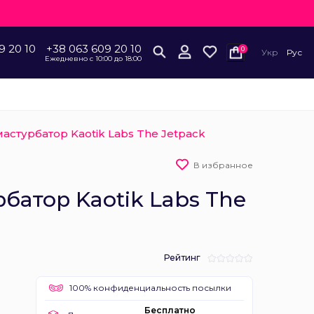
9 20 10
+38 063 609 20 10
0
Укр
Рус
Ежедневно с 10:00 до 18:00
астурбатор Kaotik Labs The Jetpack
В избранное
батор Kaotik Labs The
Рейтинг
100% конфиденциальность посылки
Бесплатно