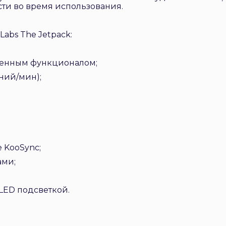
ти во время использования.
abs The Jetpack:
ренным функционалом;
ний/мин);
 KooSync;
ами;
LED подсветкой.