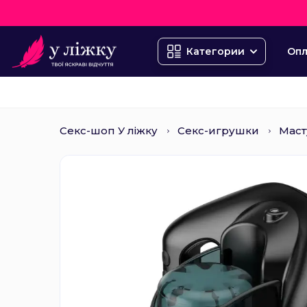
Опл
Категории
Секс-шоп У ліжку
Секс-игрушки
Маст