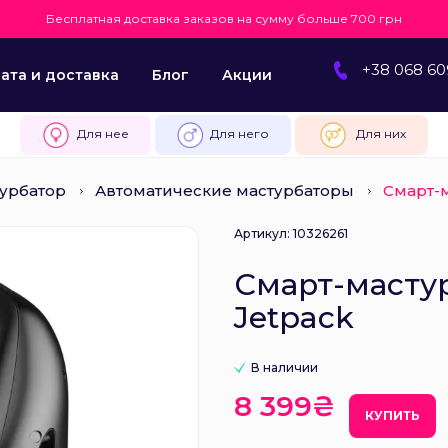
Бесплатная доставка заказов на сумму больше 700 грн
+38 068 60
ата и доставка
Блог
Акции
Для нее
Для него
Для них
урбатор
Автоматические мастурбаторы
Смарт-м
Артикул: 10326261
Смарт-мастур
Jetpack
В наличии
8 399₴
КУПИТЬ