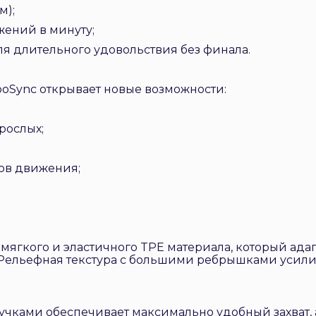
м);
ижений в минуту;
я длительного удовольствия без финала.
Sync открывает новые возможности:
рослых;
нов движения;
мягкого и эластичного TPE материала, который ада
. Рельефная текстура с большими ребрышками усили
чками обеспечивает максимально удобный захват, 