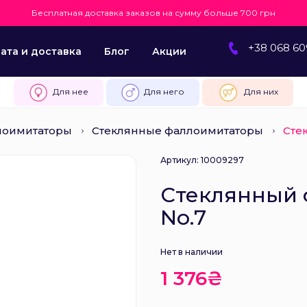
Бесплатная доставка заказов на сумму больше 700 грн
+38 068 60
ата и доставка
Блог
Акции
Для нее
Для него
Для них
лоимитаторы
Стеклянные фаллоимитаторы
Сте
Артикул: 10009297
Стеклянный ф
No.7
Нет в наличии
1 376₴