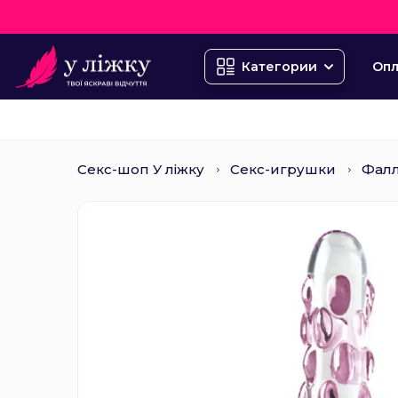
Опл
Категории
Секс-шоп У ліжку
Секс-игрушки
Фал