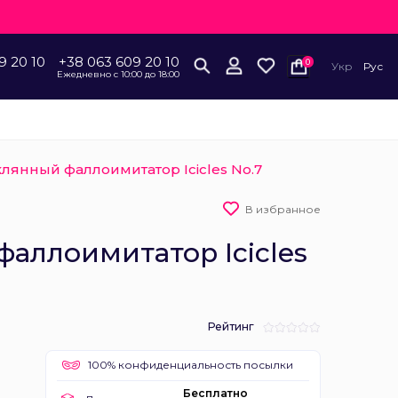
9 20 10
+38 063 609 20 10
0
Укр
Рус
Ежедневно с 10:00 до 18:00
клянный фаллоимитатор Icicles No.7
В избранное
аллоимитатор Icicles
Рейтинг
100% конфиденциальность посылки
Бесплатно