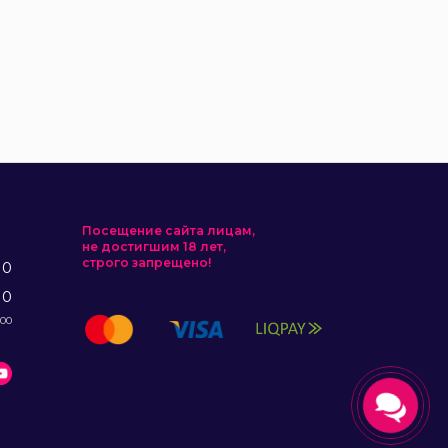
Посещение сайта лицам,
не достигшим 18 лет,
строго запрещено!
10
10
:00