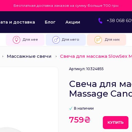
Бесплатная доставка заказов на сумму больше 700 грн
+38 068 60
ата и доставка
Блог
Акции
Для нее
Для него
Для них
Массажные свечи
Свеча для массажа SlowSex 
Артикул: 10324855
Свеча для ма
Massage Cand
В наличии
759₴
КУПИТЬ