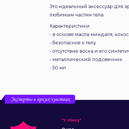
Это идеальный аксессуар для э
любимым частям тела.
Характеристики:
- в основе масла миндаля, коко
- безопасное к телу
- отсутствие воска и его синтет
- металлический подсвечник
- 50 мл
Эксперты в ярких чувствах
"У ліжку"