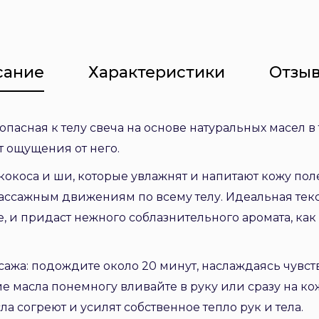
сание
Характеристики
Отзыв
зопасная к телу свеча на основе натуральных масел 
 ощущения от него.
 кокоса и ши, которые увлажнят и напитают кожу п
ассажным движениям по всему телу. Идеальная тек
, и придаст нежного соблазнительного аромата, как
ссажа: подождите около 20 минут, наслаждаясь чувс
шие масла понемногу вливайте в руку или сразу на ко
а согреют и усилят собственное тепло рук и тела.