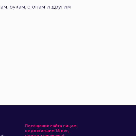
ам, рукам, стопам и другим
Посещение сайта лицам,
не достигшим 18 лет,
строго запрещено!