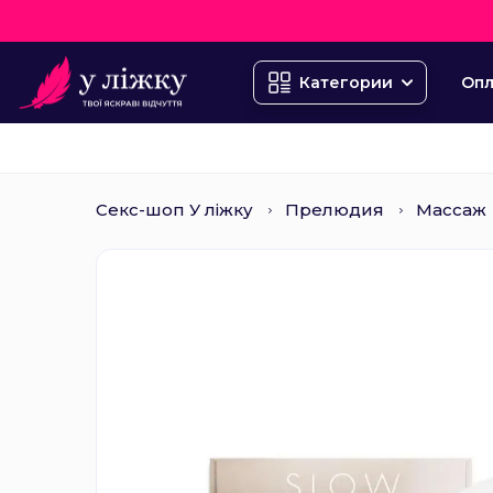
Опл
Категории
Секс-шоп У ліжку
Прелюдия
Массаж