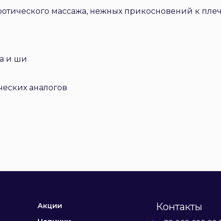
ротического массажа, нежных прикосновений к плеч
са и ши
ических аналогов
Контакты
Акции