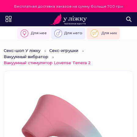
Бесплатная доставка заказов на сумму больше 700 грн
Для нее
Для него
Для них
Секс-шоп У ліжку
Секс-игрушки
Вакуумный вибратор
Вакуумный стимулятор Lovense Tenera 2