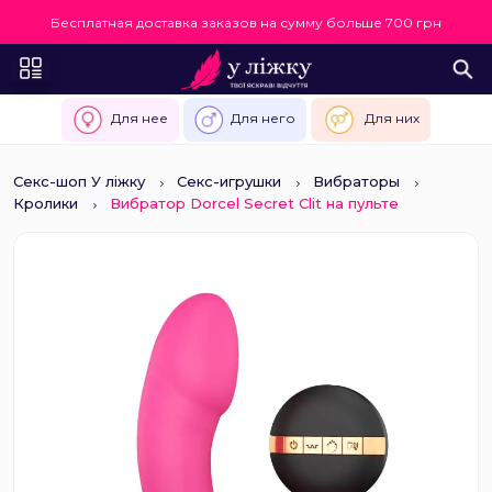
Бесплатная доставка заказов на сумму больше 700 грн
Для нее
Для него
Для них
Секс-шоп У ліжку
Секс-игрушки
Вибраторы
Кролики
Вибратор Dorcel Secret Clit на пульте