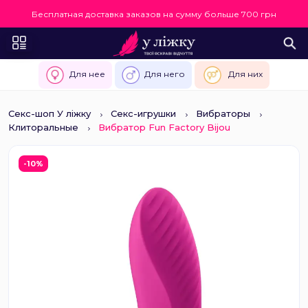
Бесплатная доставка заказов на сумму больше 700 грн
Для нее
Для него
Для них
Секс-шоп У ліжку
Секс-игрушки
Вибраторы
Клиторальные
Вибратор Fun Factory Bijou
-10%