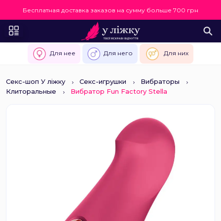
Бесплатная доставка заказов на сумму больше 700 грн
Для нее
Для него
Для них
Секс-шоп У ліжку
Секс-игрушки
Вибраторы
Клиторальные
Вибратор Fun Factory Stella