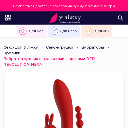
Бесплатная доставка заказов на сумму больше 700 грн
Для нее
Для него
Для них
Секс-шоп У ліжку
Секс-игрушки
Вибраторы
Кролики
Вибратор кролик с анальными шариками RED
REVOLUTION HERA