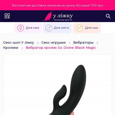
Бесплатная доставка заказов на сумму больше 700 грн
Для нее
Для него
Для них
Секс-шоп У ліжку
Секс-игрушки
Вибраторы
Кролики
Вибратор кролик So Divine Black Magic