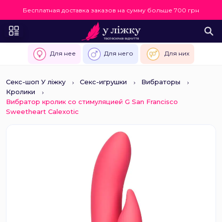
Бесплатная доставка заказов на сумму больше 700 грн
Для нее
Для него
Для них
Секс-шоп У ліжку
Секс-игрушки
Вибраторы
Кролики
Вибратор кролик со стимуляцией G San Francisco
Sweetheart Calexotic