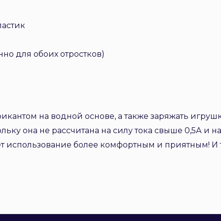
ластик
нно для обоих отростков)
антом на водной основе, а также заряжать игрушк
льку она не рассчитана на силу тока свыше 0,5А и н
ет использование более комфортным и приятным! И т