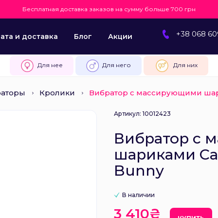
Бесплатная доставка заказов на сумму больше 700 грн
+38 068 60
ата и доставка
Блог
Акции
Для нее
Для него
Для них
раторы
Кролики
Вибратор с массирующими шарик
Артикул: 10012423
Вибратор с 
шариками CalE
Bunny
В наличии
3 410₴