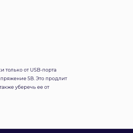
и только от USB-порта
апряжение 5В. Это продлит
акже уберечь ее от