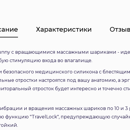
сание
Характеристики
Отзыв
 Bunny с вращающимися массажными шариками - идеа
ую стимуляцию входа во влагалище.
и безопасного медицинского силикона с блестящим
ьные отростки настроятся под вашу анатомию, а э
литоральный отросток будет интересно и точечно ст
ибрации и вращения массажных шариков по 10 и 3 
ю функцию "TravelLock", предупреждающую случай
тойкий.