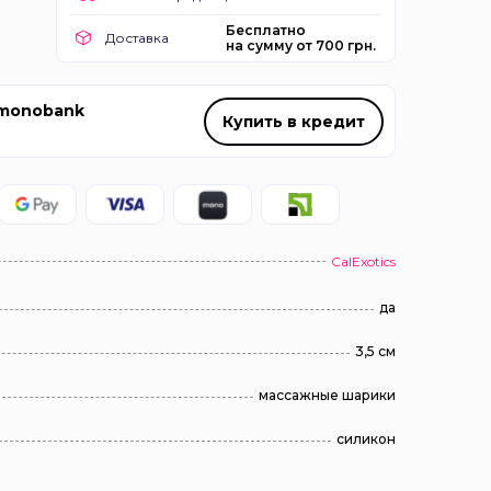
Бесплатно
Доставка
на сумму от 700 грн.
 monobank
Купить в кредит
CalExotics
да
3,5 см
массажные шарики
силикон