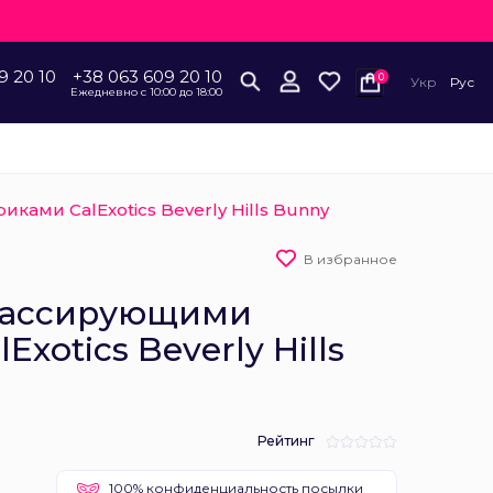
9 20 10
+38 063 609 20 10
0
Укр
Рус
Ежедневно с 10:00 до 18:00
ами CalExotics Beverly Hills Bunny
В избранное
массирующими
xotics Beverly Hills
Рейтинг
100% конфиденциальность посылки