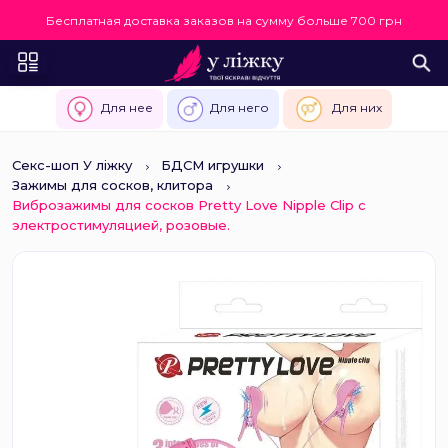
Бесплатная доставка заказов на сумму больше 700 грн
Для нее
Для него
Для них
Секс-шоп У ліжку
БДСМ игрушки
Зажимы для сосков, клитора
Виброзажимы для сосков Pretty Love Nipple Clip с
электростимуляцией, розовые.