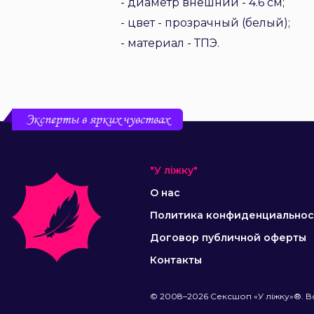
- диаметр внешний - 4.6 см;
- цвет - прозрачный (белый);
- материал - ТПЭ.
Эксперты в ярких чувствах
"У ліжку"
О нас
Политика конфиденциальнос
Договор публичной оферты
Контакты
© 2008–2026 Сексшоп «У ліжку»®. В