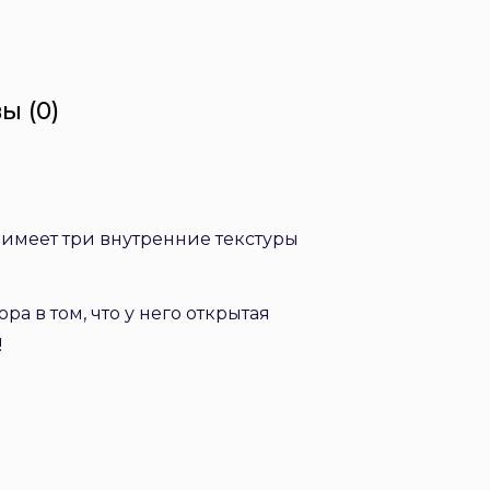
ы (0)
 имеет три внутренние текстуры
 в том, что у него открытая
!