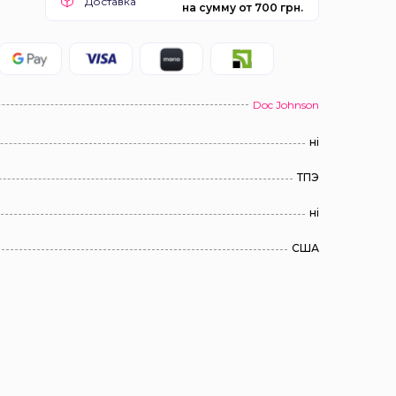
Доставка
на сумму от 700 грн.
Doc Johnson
ні
ТПЭ
ні
США