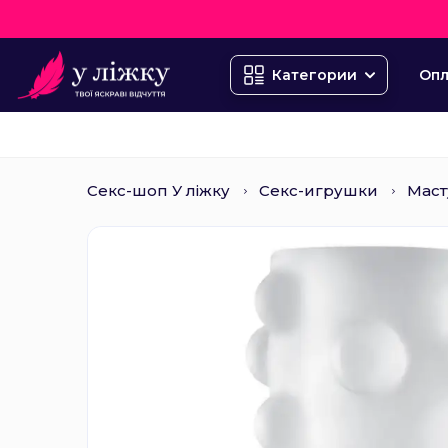
Опл
Категории
Секс-шоп У ліжку
Секс-игрушки
Маст