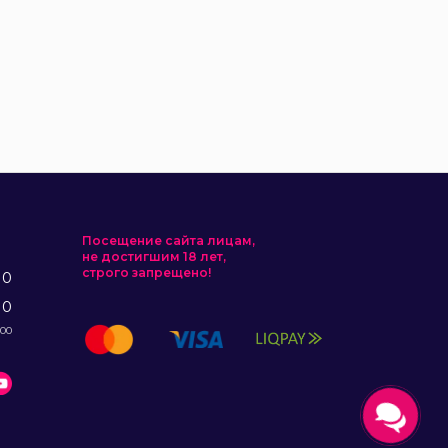
Посещение сайта лицам,
не достигшим 18 лет,
строго запрещено!
10
10
:00