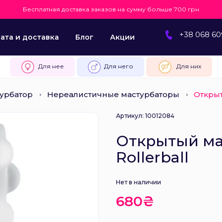
Бесплатная доставка заказов на сумму больше 700 грн
+38 068 60
ата и доставка
Блог
Акции
Для нее
Для него
Для них
урбатор
Нереалистичные мастурбаторы
Открыт
Артикул: 10012084
Открытый мас
Rollerball
Нет в наличии
680₴