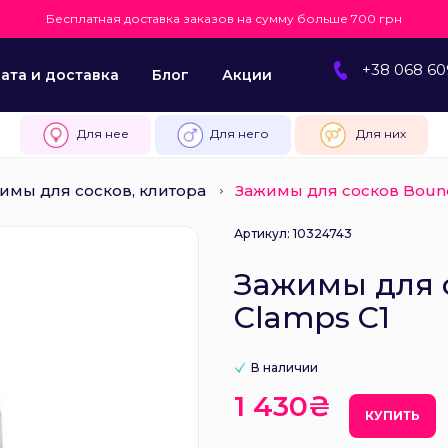
Бесплатная доставка заказов на сумму больше 700 грн
+38 068 60
ата и доставка
Блог
Акции
Для нее
Для него
Для них
имы для сосков, клитора
Зажимы для сосков Bound
Артикул: 10324743
Зажимы для 
Clamps C1
В наличии
1 430₴
КУПИТЬ