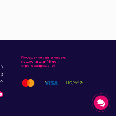
Посещение сайта лицам,
не достигшим 18 лет,
строго запрещено!
10
10
:00