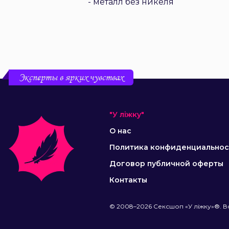
- металл без никеля
Эксперты в ярких чувствах
"У ліжку"
О нас
Политика конфиденциальнос
Договор публичной оферты
Контакты
© 2008–2026 Сексшоп «У ліжку»®. В