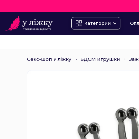
Опл
Категории
Секс-шоп У ліжку
БДСМ игрушки
Заж