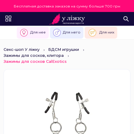
Бесплатная доставка заказов на сумму больше 700 грн
Для нее
Для него
Для них
Секс-шоп У ліжку
БДСМ игрушки
Зажимы для сосков, клитора
Зажимы для сосков CalExotics