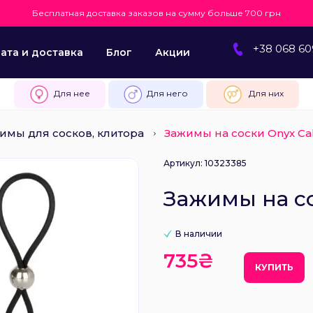
Бесплатная доставка заказов на сумму больше 700 грн
+38 068 60
ата и доставка
Блог
Акции
Для нее
Для него
Для них
имы для сосков, клитора
Зажимы на соски Onyx Cal
Артикул: 10323385
Зажимы на со
В наличии
735₴
КУПИТЬ