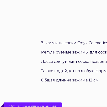
Зажимы на соски Onyx Calexotic
Регулируемые зажимы для соск
Лассо для утяжки соска позволи
Также подойдет на любую форму
Общая длинна зажима 12 см
Эксперты в ярких чувствах