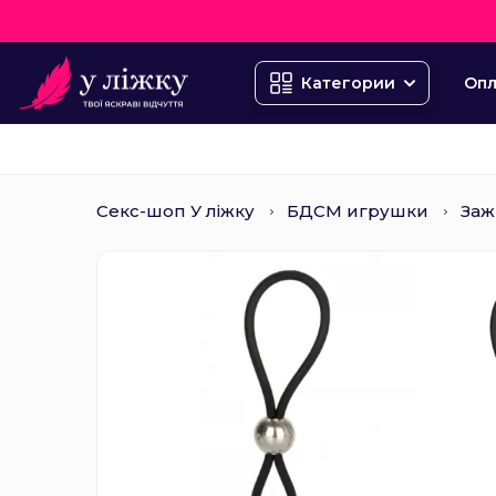
Опл
Категории
Секс-шоп У ліжку
БДСМ игрушки
Заж