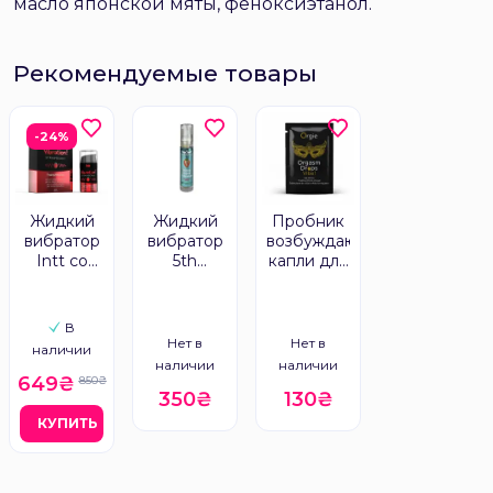
масло японской мяты, феноксиэтанол.
Рекомендуемые товары
-24%
Жидкий
Жидкий
Пробник
вибратор
вибратор
возбуждающий
Intt со
5th
капли для
вкусом
Paradise
клитора
клубники
клубника
Orgie
Orgasm
В
Drops
Нет в
Нет в
наличии
Vibe 1мл
наличии
наличии
649₴
850₴
350₴
130₴
КУПИТЬ