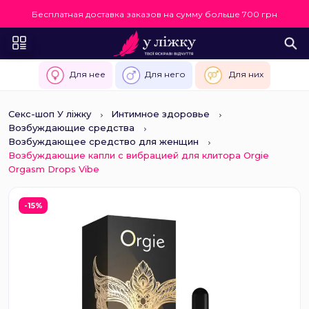
Бесплатная доставка заказов на сумму больше 700 грн
Для нее
Для него
Для них
Секс-шоп У ліжку
Интимное здоровье
Возбуждающие средства
Возбуждающее средство для женщин
Возбуждающие капли с вибрацией для клитора Orgie
Orgasm Drops Vibe
-15%