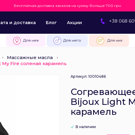
Бесплатная доставка заказов на сумму больше 700 грн
+38 068 60
ата и доставка
Блог
Акции
Для нее
Для него
Для них
Массажные масла
 My Fire соленая карамель
Артикул: 10010486
Согревающее
Bijoux Light 
карамель
В наличии