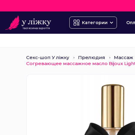
Опл
Категории
Секс-шоп У ліжку
Прелюдия
Массаж
Согревающее массажное масло Bijoux Light