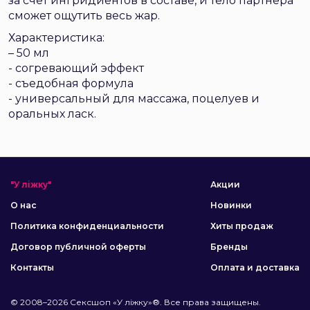
за счет ингридиентов в составе, и тело партнера
сможет ощутить весь жар.
Характеристика:
– 50 мл
- согревающий эффект
- съедобная формула
- универсальный для массажа, поцелуев и
оральных ласк.
"У ліжку"
Акции
О нас
Новинки
Политика конфиденциальности
Хиты продаж
Договор публичной оферты
Бренды
Контакты
Оплата и доставка
© 2008–2026 Сексшоп «У ліжку»®. Все права защищены.