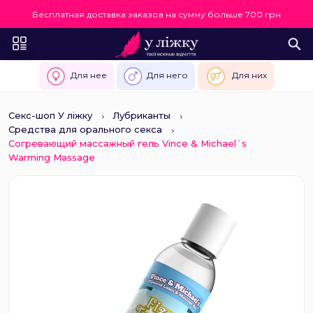
Бесплатная доставка заказов на сумму больше 700 грн
Для нее
Для него
Для них
Секс-шоп У ліжку
Лубриканты
Средства для орального секса
Согревающий массажный гель Vince & Michael´s
Warming Massage