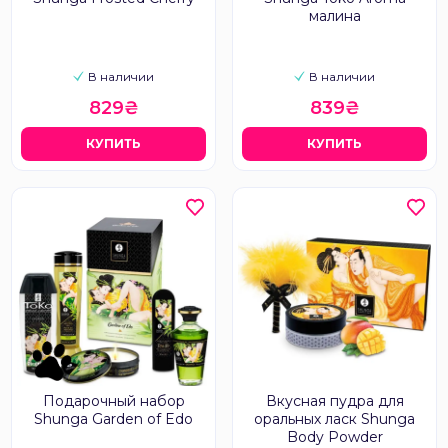
малина
В наличии
В наличии
829₴
839₴
КУПИТЬ
КУПИТЬ
Подарочный набор
Вкусная пудра для
Shunga Garden of Edo
оральных ласк Shunga
Body Powder