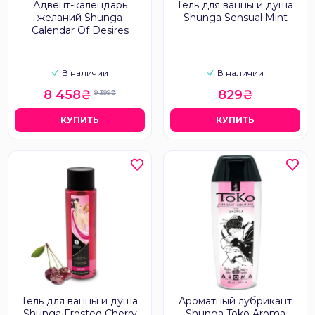
Адвент-календарь
Гель для ванны и душа
желаний Shunga
Shunga Sensual Mint
Calendar Of Desires
В наличии
В наличии
8 458₴
829₴
9 399₴
КУПИТЬ
КУПИТЬ
Гель для ванны и душа
Ароматный лубрикант
Shunga Frosted Cherry
Shunga Toko Aroma