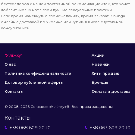
бестселлеров и нашей постоянной рекомендацией тем, кто хочет
добавить новых нот в свои лучшие сексуальные практики.
Если время намекнуть о своих желаниях, время заказать Shunga
онлайн с доставкой по Украине или купить в Киеве с детальной
консультацией.
"У ліжку"
Акции
О нас
Новинки
Политика конфиденциальности
Хиты продаж
Договор публичной оферты
Бренды
Контакты
Оплата и доставка
© 2008–2026 Сексшоп «У ліжку»®. Все права защищены.
Контакты
+38 068 609 20 10
+38 063 609 20 10