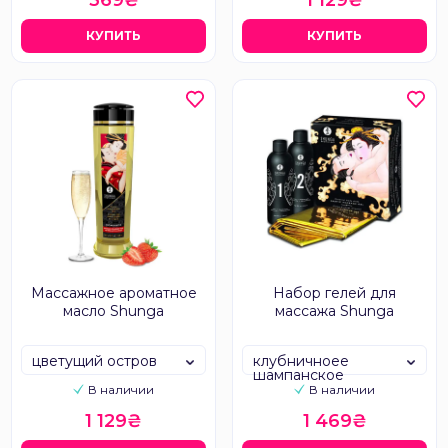
369₴
1 129₴
КУПИТЬ
КУПИТЬ
Массажное ароматное
Набор гелей для
масло Shunga
массажа Shunga
цветущий остров
клубничноее
шампанское
В наличии
В наличии
1 129₴
1 469₴