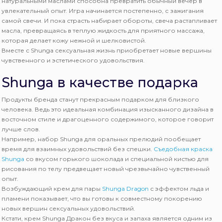
натуральными маслами способна превратить обычный вечер в
увлекательный опыт. Игра начинается постепенно, с зажигания
самой свечи. И пока страсть набирает обороты, свеча растапливает
масла, превращаясь в теплую жидкость для приятного массажа,
которая делает кожу нежной и шелковистой.
Вместе с Shungа сексуальная жизнь приобретает новые вершины
чувственного и эстетического удовольствия.
Shunga в качестве подарка
Продукты бренда станут прекрасным подарком для близкого
человека. Ведь это идеальная комбинация изысканного дизайна в
восточном стиле и драгоценного содержимого, которое говорит
лучше слов.
Например, набор Shunga для оральных прелюдий пообещает
время для взаимных удовольствий без спешки.
Съедобная краска
Shunga
со вкусом горького шоколада и специальной кистью для
рисования по телу предвещает новый чрезвычайно чувственный
опыт.
Возбуждающий крем для пары
Shunga Dragon
с эффектом льда и
пламени показывает, что вы готовы к совместному покорению
новых вершин сексуальных удовольствий.
Кстати, крем Shunga Дракон без вкуса и запаха является одним из